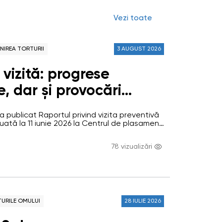
Vezi toate
NIREA TORTURII
3 AUGUST 2026
vizită: progrese
, dar și provocări
persistente la Centrul
a publicat Raportul privind vizita preventivă
ment pentru persoane
ată la 11 iunie 2026 la Centrul de plasament
rsoane cu dizabilități adulte (CPTPD) din
ități din Bădiceni,
aionul Soroca. Vizita a avut drept scop
78 vizualizări
i drepturilor beneficiarilor și verificarea
andărilor formulate în urma vizitelor
ădiceni a fost vizitat în…
TURILE OMULUI
28 IULIE 2026