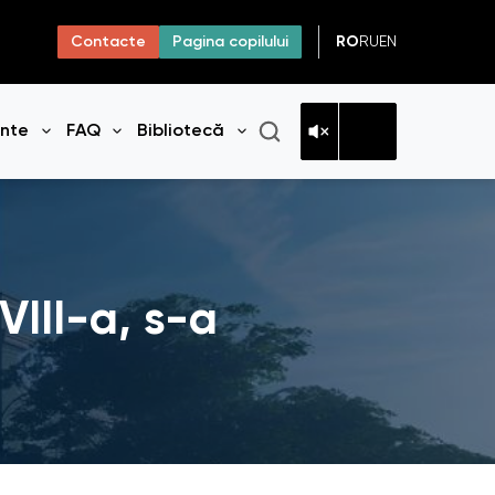
RO
RU
EN
Contacte
Pagina copilului
ante
FAQ
Bibliotecă
niul
Deschide meniul
Deschide meniul
Deschide meniul
III-a, s-a