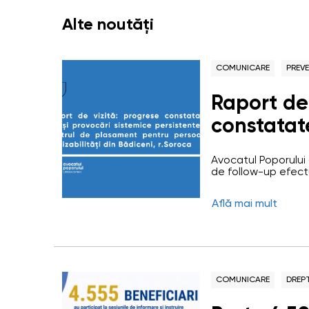
Alte noutăți
COMUNICARE
PREVE
Raport de 
constatate
sistemice 
Avocatul Poporului 
de plasa
de follow-up efectu
temporar pentru pe
cu dizabil
comuna Bădiceni, r
Află mai mult
evaluarea respectări
r.Soroca
implementării recom
anterioare. CPTPD B
COMUNICARE
DREP