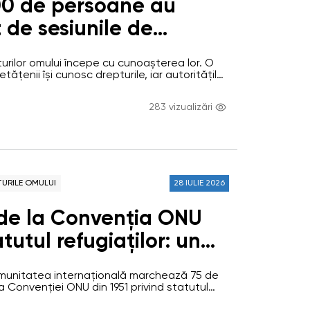
00 de persoane au
 de sesiunile de
și instruire organizate
rilor omului începe cu cunoașterea lor. O
 Avocatului Poporului în
tățenii își cunosc drepturile, iar autoritățile
înțeleg și își exercită responsabilitățile în
mestru al anului 2026
andardele drepturilor omului, este o
283 vizualizări
abilă și mai responsabilă. În acest context,
l drepturilor omului constituie una dintre
ale activității Oficiului…
TURILE OMULUI
28 IULIE 2026
 de la Convenția ONU
atutul refugiaților: un
damental pentru
comunitatea internațională marchează 75 de
drepturilor persoanelor
 Convenției ONU din 1951 privind statutul
umentul fundamental care stă la baza