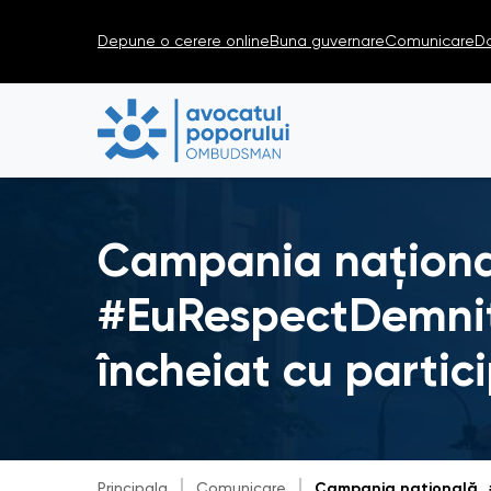
Depune o cerere online
Buna guvernare
Comunicare
D
Campania naționa
#EuRespectDemnita
încheiat cu parti
Principala
Comunicare