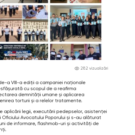
282 vizualizări
de-a VIII-a ediții a campaniei naționale
fășurată cu scopul de a reafirma
pectarea demnității umane și aplicarea
nirea torturii și a relelor tratamente.
le aplicării legii, executării pedepselor, asistenței
i Oficiului Avocatului Poporului și s-au alăturat
ni de informare, flashmob-uri și activități de
ți.