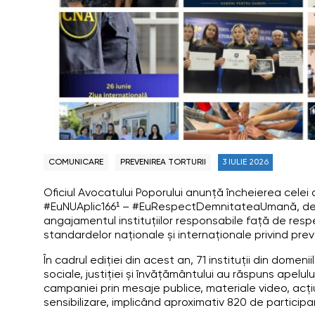
COMUNICARE
PREVENIREA TORTURII
3 IULIE 2026
Oficiul Avocatului Poporului anunță încheierea celei 
#EuNUAplic166¹ – #EuRespectDemnitateaUmană, des
angajamentul instituțiilor responsabile față de res
standardelor naționale și internaționale privind preve
În cadrul ediției din acest an, 71 instituții din domenii
sociale, justiției și învățământului au răspuns apelulu
campaniei prin mesaje publice, materiale video, acțiu
sensibilizare, implicând aproximativ 820 de participan