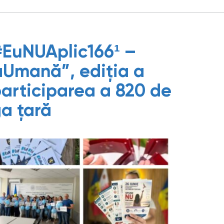
EuNUAplic166¹ –
Umană”, ediția a
 participarea a 820 de
ga țară