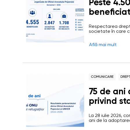
Peste 4.5
beneficiat
informare 
Respectarea dreptu
de Oficiul
societate în care ce
și profesioniștii își 
primul se
conformitate cu st
Află mai mult
societate mai echit
educația în domeniu
direcțiile prioritare 
COMUNICARE
DREP
75 de ani
privind st
reper fun
La 28 iulie 2026, 
protecția 
ani de la adoptarea
refugiaților – doc