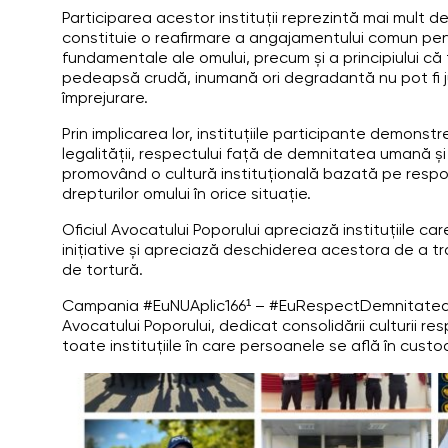
Participarea acestor instituții reprezintă mai mult 
constituie o reafirmare a angajamentului comun pentr
fundamentale ale omului, precum și a principiului că
pedeapsă crudă, inumană ori degradantă nu pot fi ju
împrejurare.
Prin implicarea lor, instituțiile participante demonstr
legalității, respectului față de demnitatea umană și 
promovând o cultură instituțională bazată pe respon
drepturilor omului în orice situație.
Oficiul Avocatului Poporului apreciază instituțiile ca
inițiative și apreciază deschiderea acestora de a 
de tortură.
Campania #EuNUAplic166¹ – #EuRespectDemnitateaU
Avocatului Poporului, dedicat consolidării culturii respe
toate instituțiile în care persoanele se află în custo