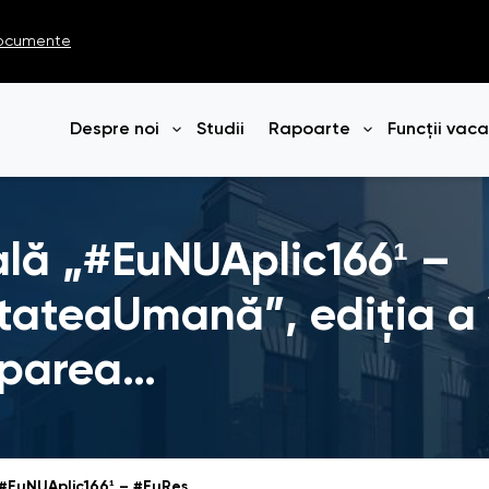
ocumente
Despre noi
Studii
Rapoarte
Funcții vac
Deschide meniul
Deschide me
lă „#EuNUAplic166¹ –
teaUmană”, ediția a V
ciparea…
Campania națională „#EuNUAplic166¹ – #EuRespectDemnitateaUmană”, ediția a VIII-a, s-a încheiat cu participarea a 820 de participanți din întreaga țară