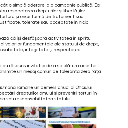
decât o simplă aderare la o campanie publică. Ea
u respectarea drepturilor și libertăților
 tortura și orice formă de tratament sau
stificate, tolerate sau acceptate în nicio
ează că își desfășoară activitatea în spiritul
al valorilor fundamentale ale statului de drept,
sabilitate, integritate și respectarea
re au răspuns invitației de a se alătura acestei
transmite un mesaj comun de toleranță zero față
mană rămâne un demers anual al Oficiului
ctării drepturilor omului și prevenirii torturii în
dia sau responsabilitatea statului.