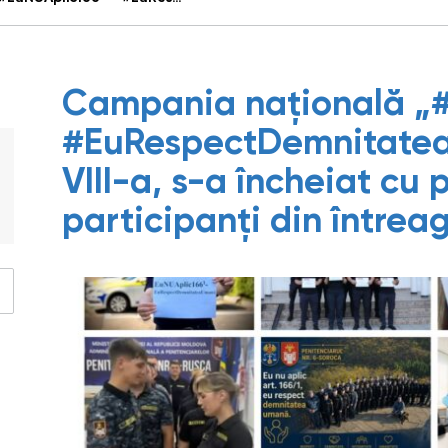
Campania națională „#
#EuRespectDemnitatea
VIII-a, s-a încheiat cu
participanți din întrea