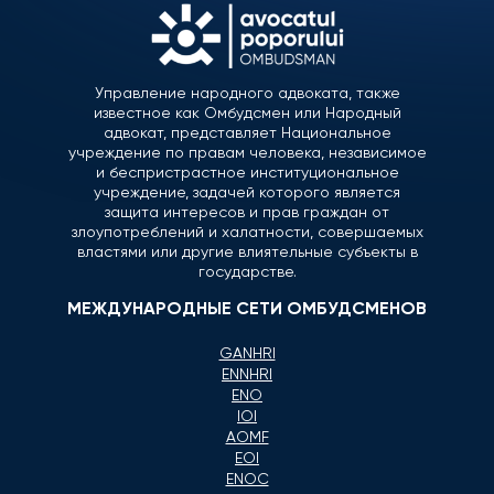
Управление народного адвоката, также
известное как Омбудсмен или Народный
адвокат, представляет Национальное
учреждение по правам человека, независимое
и беспристрастное институциональное
учреждение, задачей которого является
защита интересов и прав граждан от
злоупотреблений и халатности, совершаемых
властями или другие влиятельные субъекты в
государстве.
МЕЖДУНАРОДНЫЕ СЕТИ ОМБУДСМЕНОВ
GANHRI
ENNHRI
ENO
IOI
AOMF
EOI
ENOC