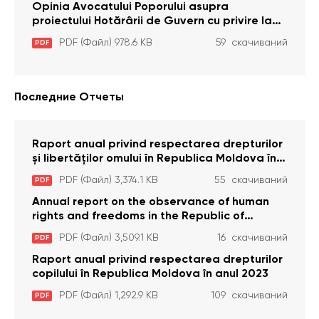
pentru comiterea cu intenție a unor infracțiuni
Opinia Avocatului Poporului asupra
a fost luată în considerare de Curtea
proiectului Hotărârii de Guvern cu privire la
Constituțională
aprobarea proiectului de lege privind
PDF (Файл) 978.6 KB
59 скачиваний
PDF
activitatea sanitară veterinarăa
Последние Отчеты
Raport anual privind respectarea drepturilor
și libertăților omului în Republica Moldova în
anul 2023
PDF (Файл) 3,374.1 KB
55 скачиваний
PDF
Annual report on the observance of human
rights and freedoms in the Republic of
Moldova in 2023
PDF (Файл) 3,509.1 KB
16 скачиваний
PDF
Raport anual privind respectarea drepturilor
copilului în Republica Moldova în anul 2023
PDF (Файл) 1,292.9 KB
109 скачиваний
PDF