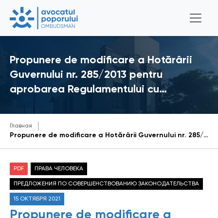
Propunere de modificare a Hotărârii
Guvernului nr. 285/2013 pentru
aprobarea Regulamentului cu…
Главная
Propunere de modificare a Hotărârii Guvernului nr. 285/2013 pentru aprobarea Regulamentului cu privire la modul de calculare a mărimii minimului de existenţă, cu includerea unor prevederi referitoare la modul de calculare a minimului de existenţă pentru persoane și copii cu necesități speciale.
PDF
ПРАВА ЧЕЛОВЕКА
ПРЕДЛОЖЕНИЯ ПО СОВЕРШЕНСТВОВАНИЮ ЗАКОНОДАТЕЛЬСТВА
15 ОКТЯБРЯ 2021
Propunere de modificare a