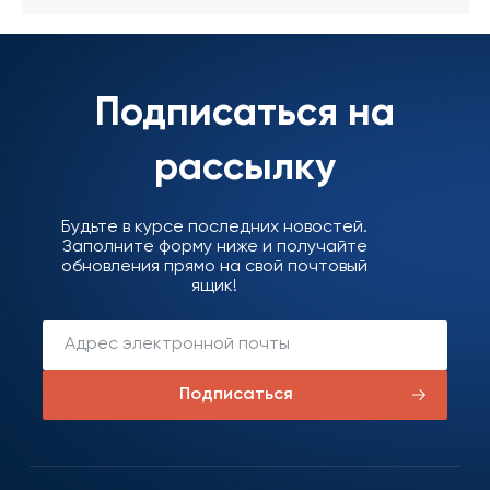
Подписаться на
рассылку
Будьте в курсе последних новостей.
Заполните форму ниже и получайте
обновления прямо на свой почтовый
ящик!
Подписаться