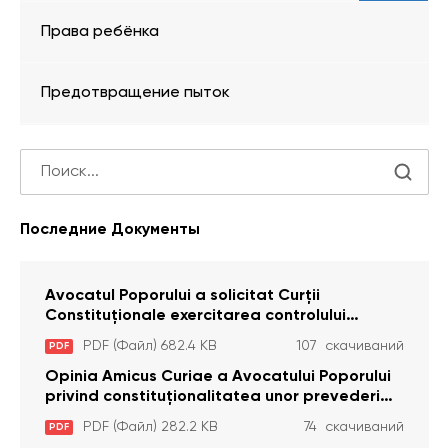
Права ребёнка
Предотвращение пыток
Последние Документы
Avocatul Poporului a solicitat Curţii
Constituţionale exercitarea controlului
constituţionalităţii unor prevederi cu privire la
PDF (Файл) 682.4 KB
107 скачиваний
PDF
plata alocației sociale de stat persoanelor
cu dizabilitați care sunt private de liberate
Opinia Amicus Curiae a Avocatului Poporului
privind constituționalitatea unor prevederi
care interzic angajarea în organizațiile de
PDF (Файл) 282.2 KB
74 скачиваний
PDF
pază particulară a persoanelor condamnate