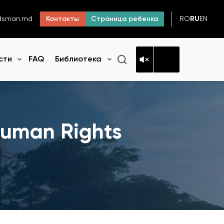
RO
RU
EN
dsman.md
Контакты
Страница ребенка
сти
FAQ
Библиотека
Открыть меню
Открыть меню
Human Rights