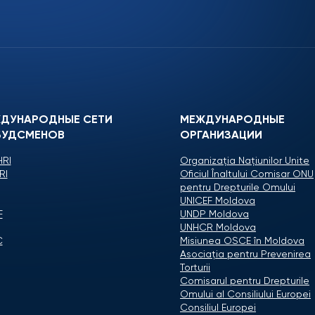
ДУНАРОДНЫЕ СЕТИ
МЕЖДУНАРОДНЫЕ
УДСМЕНОВ
ОРГАНИЗАЦИИ
RI
Organizaţia Naţiunilor Unite
RI
Oficiul Înaltului Comisar ONU
pentru Drepturile Omului
UNICEF Moldova
F
UNDP Moldova
UNHCR Moldova
C
Misiunea OSCE în Moldova
Asociaţia pentru Prevenirea
Torturii
Comisarul pentru Drepturile
Omului al Consiliului Europei
Consiliul Europei