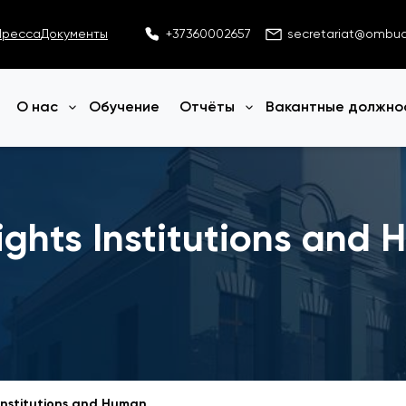
Пресса
Документы
+37360002657
secretariat@ombu
О нас
Обучение
Отчёты
Вакантные должно
Открыть меню
Открыть меню
ghts Institutions and 
National Human Rights Institutions and Human Rights Defenders