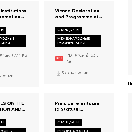
Institutions
Vienna Declaration
promotion
and Programme of
Action
ghts (
ТЫ
СТАНДАРТЫ
 Assembly
РОДНЫЕ
МЕЖДУНАРОДНЫЕ
S/48/134,
ДАЦИИ
РЕКОМЕНДАЦИИ
mber 1993)
(Файл) 77.4 KB
PDF (Файл) 153.5
PDF
KB
3 скачиваний
чиваний
П
LES ON THE
Principii referitoare
TION AND
la Statutul
ION OF THE
Instituțiilor
SMAN
Naționale (Principiile
ТЫ
СТАНДАРТЫ
ION (“THE
de la Paris)
РОДНЫЕ
МЕЖДУНАРОДНЫЕ