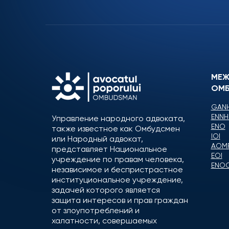
МЕЖ
ОМБ
GANH
ENNH
Управление народного адвоката,
ENO
также известное как Омбудсмен
IOI
или Народный адвокат,
AOM
представляет Национальное
EOI
учреждение по правам человека,
ENO
независимое и беспристрастное
институциональное учреждение,
задачей которого является
защита интересов и прав граждан
от злоупотреблений и
халатности, совершаемых