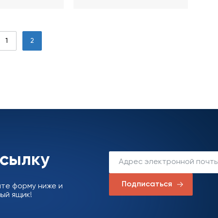
manul)
1
2
ссылку
Подписаться
ите форму ниже и
ый ящик!