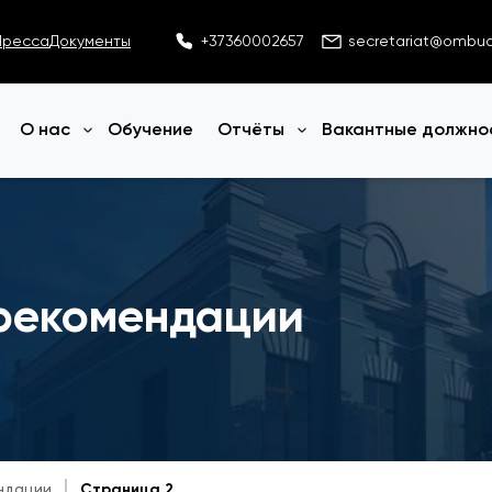
Пресса
Документы
+37360002657
secretariat@ombu
О нас
Обучение
Отчёты
Вакантные должно
Открыть меню
Открыть меню
рекомендации
ндации
Страница 2