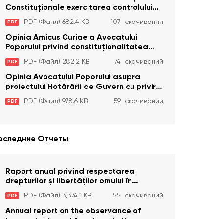
Constituţionale exercitarea controlului
constituţionalităţii unor prevederi cu
PDF (Файл) 682.4 KB
107 скачиваний
PDF
privire la plata alocației sociale de stat
persoanelor cu dizabilitați care sunt
Opinia Amicus Curiae a Avocatului
private de liberate
Poporului privind constituționalitatea
unor prevederi care interzic angajarea în
PDF (Файл) 282.2 KB
74 скачиваний
PDF
organizațiile de pază particulară a
persoanelor condamnate pentru
Opinia Avocatului Poporului asupra
comiterea cu intenție a unor infracțiuni a
proiectului Hotărârii de Guvern cu privire
fost luată în considerare de Curtea
la aprobarea proiectului de lege privind
PDF (Файл) 978.6 KB
59 скачиваний
PDF
Constituțională
activitatea sanitară veterinarăa
оследние Отчеты
Raport anual privind respectarea
drepturilor și libertăților omului în
Republica Moldova în anul 2023
PDF (Файл) 3,374.1 KB
55 скачиваний
PDF
Annual report on the observance of