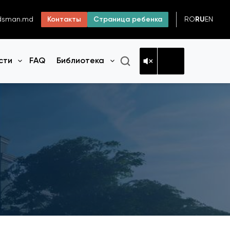
RO
RU
EN
dsman.md
Контакты
Страница ребенка
сти
FAQ
Библиотека
Открыть меню
Открыть меню