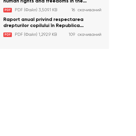
human rights and freedoms in the
Republic of Moldova in 2023
PDF (Файл) 3,509.1 KB
16 скачиваний
PDF
Raport anual privind respectarea
drepturilor copilului în Republica
Moldova în anul 2023
PDF (Файл) 1,292.9 KB
109 скачиваний
PDF