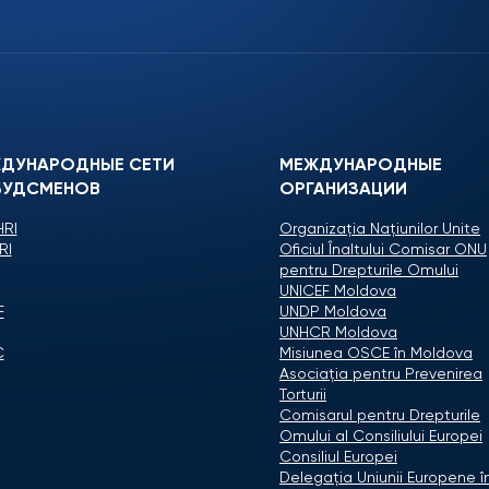
ДУНАРОДНЫЕ СЕТИ
МЕЖДУНАРОДНЫЕ
УДСМЕНОВ
ОРГАНИЗАЦИИ
RI
Organizaţia Naţiunilor Unite
RI
Oficiul Înaltului Comisar ONU
pentru Drepturile Omului
UNICEF Moldova
F
UNDP Moldova
UNHCR Moldova
C
Misiunea OSCE în Moldova
Asociaţia pentru Prevenirea
Torturii
Comisarul pentru Drepturile
Omului al Consiliului Europei
Consiliul Europei
Delegaţia Uniunii Europene î