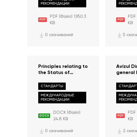
VENICE P
РЕКОМЕНДАЦИИ
РЕКОМЕН
PDF (Файл) 1,950.3
PDF 
PDF
PDF
KB
KB
0 скачиваний
5 скач
Principles relating to
Avizul Di
the Status of
general 
National Institutions
Omului ș
(The Paris Principles)
Drept (D
СТАНДАРТЫ
СТАНДАР
adopted by General
pentru D
МЕЖДУНАРОДНЫЕ
МЕЖДУНА
Assembly resolution
Omului) a
РЕКОМЕНДАЦИИ
РЕКОМЕН
48/134 of 20
Europei 
December 1993
Legea nr
DOCX (Файл)
PDF 
aprilie 
DOCX
PDF
24.8 KB
KB
Republic
cu privir
0 скачиваний
2 скач
Avocatul