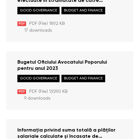
efectuate în străinătate de către
personalul Oficiului Avocatului Poporului în
GOOD GOVERNANCE
BUDGET AND FINANCE
perioada 01 iulie – 30 septembrie 2023
PDF (File) 189.2 KB
PDF
17 downloads
Bugetul Oficiului Avocatului Poporului
pentru anul 2023
GOOD GOVERNANCE
BUDGET AND FINANCE
PDF (File) 1,929.0 KB
PDF
9 downloads
Informația privind suma totală a plăților
salariale calculate și încasate de