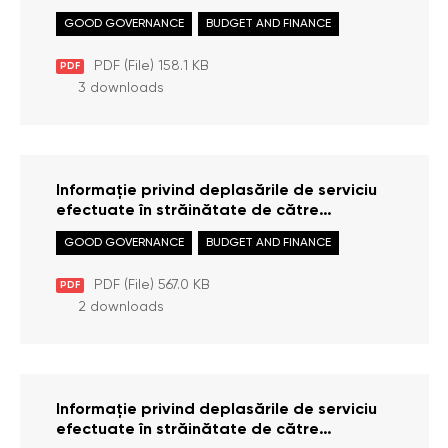
persoanele cu funcții de demnitate
GOOD GOVERNANCE
BUDGET AND FINANCE
publică, personalul din cabinetul
persoanelor cu funcții de demnitate
PDF (File) 158.1 KB
PDF
publică și funcționarii publici de nivel
3 downloads
superior din Oficiul Avocatului Poporului în
anul 2022
Informație privind deplasările de serviciu
efectuate în străinătate de către
personalul Oficiului Avocatului Poporului în
GOOD GOVERNANCE
BUDGET AND FINANCE
perioada 01 aprilie — 30 iunie 2023
PDF (File) 567.0 KB
PDF
2 downloads
Informație privind deplasările de serviciu
efectuate în străinătate de către