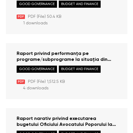
personalul Oficiului Avocatului Poporului în
GOOD GOVERNANCE
BUDGET AND FINANCE
perioada 01 ianuarie — 31 martie 2022
PDF (File) 50.4 KB
PDF
1 downloads
Raport privind performanța pe
programe/subprograme la situația din
31.12.2022
GOOD GOVERNANCE
BUDGET AND FINANCE
PDF (File) 1,512.5 KB
PDF
4 downloads
Raport narativ privind executarea
bugetului Oficiului Avocatului Poporului la
31.12.2022