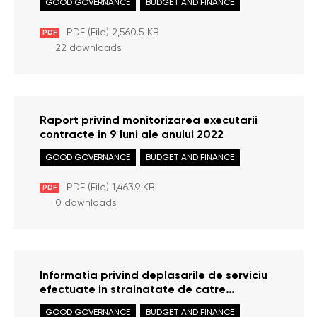
GOOD GOVERNANCE
BUDGET AND FINANCE
PDF (File) 2,560.5 KB
PDF
22 downloads
Raport privind monitorizarea executarii
contracte in 9 luni ale anului 2022
GOOD GOVERNANCE
BUDGET AND FINANCE
PDF (File) 1,463.9 KB
PDF
0 downloads
Informatia privind deplasarile de serviciu
efectuate in strainatate de catre
personalul OAP in trimestrul III 2022
GOOD GOVERNANCE
BUDGET AND FINANCE