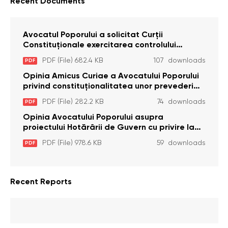
Recent Documents
Avocatul Poporului a solicitat Curţii
Constituţionale exercitarea controlului
constituţionalităţii unor prevederi cu privire la
PDF (File) 682.4 KB
107 downloads
PDF
plata alocației sociale de stat persoanelor
cu dizabilitați care sunt private de liberate
Opinia Amicus Curiae a Avocatului Poporului
privind constituționalitatea unor prevederi
care interzic angajarea în organizațiile de
PDF (File) 282.2 KB
74 downloads
PDF
pază particulară a persoanelor condamnate
pentru comiterea cu intenție a unor infracțiuni
Opinia Avocatului Poporului asupra
a fost luată în considerare de Curtea
proiectului Hotărârii de Guvern cu privire la
Constituțională
aprobarea proiectului de lege privind
PDF (File) 978.6 KB
59 downloads
PDF
activitatea sanitară veterinarăa
Recent Reports