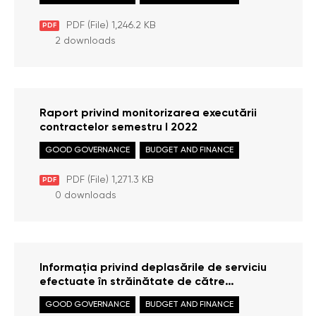
PDF (File) 1,246.2 KB
PDF
2 downloads
Raport privind monitorizarea executării
contractelor semestru I 2022
GOOD GOVERNANCE
BUDGET AND FINANCE
PDF (File) 1,271.3 KB
PDF
0 downloads
Informația privind deplasările de serviciu
efectuate în străinătate de către
personalul Oficiului Avovatului Poporului,
GOOD GOVERNANCE
BUDGET AND FINANCE
semestru I 2022