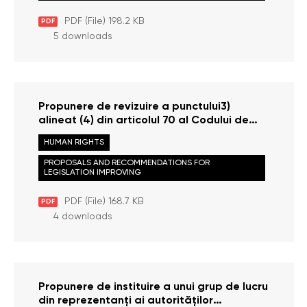
PDF (File) 198.2 KB
PDF
5 downloads
Propunere de revizuire a punctului3)
alineat (4) din articolul 70 al Codului de
procedură penală
HUMAN RIGHTS
PROPOSALS AND RECOMMENDATIONS FOR
LEGISLATION IMPROVING
PDF (File) 168.7 KB
PDF
4 downloads
Propunere de instituire a unui grup de lucru
din reprezentanţi ai autorităţilor