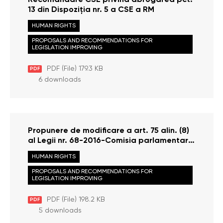
Recomandare CSE privind abrogarea pct.
13 din Dispoziția nr. 5 a CSE a RM
HUMAN RIGHTS
PROPOSALS AND RECOMMENDATIONS FOR
LEGISLATION IMPROVING
PDF (File) 179.3 KB
PDF
6 downloads
Propunere de modificare a art. 75 alin. (8)
al Legii nr. 68-2016-Comisia parlamentară
drepturile omului și relații interietnice
HUMAN RIGHTS
PROPOSALS AND RECOMMENDATIONS FOR
LEGISLATION IMPROVING
PDF (File) 198.2 KB
PDF
5 downloads