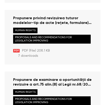
Propunere privind revizuirea tuturor
modelelor-tip de acte (reţete, formulare)
în care se conţin menţiuni cu privire la
HUMAN RIGHTS
IDNP-ul medicului sau alte date cu
caracter personal, pentru a evita
PROPOSALS AND RECOMMENDATIONS FOR
LEGISLATION IMPROVING
încălcarea dreptului la protecţia datelor
personale ale lucrătorilor medicali
PDF (File) 208.1 KB
PDF
7 downloads
Propunere de examinare a oportunității de
revizuire a art.75 alin.(8) al Legii nr.68/2016
eu privire la expertiza judiciară şi statutul
HUMAN RIGHTS
expertului judiciar
PROPOSALS AND RECOMMENDATIONS FOR
LEGISLATION IMPROVING