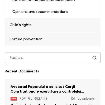
Referral to the Constitutional Court
Opinions and recommendations
Child’s rights
Torture prevention
Recent Documents
Avocatul Poporului a solicitat Curţii
Constituţionale exercitarea controlului
constituţionalităţii unor prevederi cu privire la
PDF (File) 682.4 KB
107 downloads
PDF
plata alocației sociale de stat persoanelor