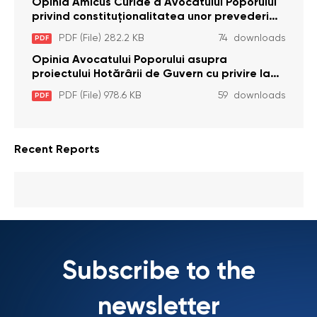
cu dizabilitați care sunt private de liberate
Opinia Amicus Curiae a Avocatului Poporului
privind constituționalitatea unor prevederi
care interzic angajarea în organizațiile de
PDF (File) 282.2 KB
74 downloads
PDF
pază particulară a persoanelor condamnate
pentru comiterea cu intenție a unor infracțiuni
Opinia Avocatului Poporului asupra
a fost luată în considerare de Curtea
proiectului Hotărârii de Guvern cu privire la
Constituțională
aprobarea proiectului de lege privind
PDF (File) 978.6 KB
59 downloads
PDF
activitatea sanitară veterinarăa
Recent Reports
Subscribe to the
newsletter