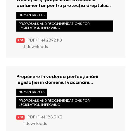
Obiecţiile şi propunerile avocatului
parlamentar pentru protecţia dreptului
copilului la proiectul Legii pentru
HUMAN RIGHTS
modificarea si completarea unor acte
legislative (in domeniul adopţiei)
PROPOSALS AND RECOMMENDATIONS FOR
LEGISLATION IMPROVING
PDF (File) 289.2 KB
PDF
3 downloads
Propunere în vederea perfecționării
legislației în domeniul vaccinării
profilactice a populaţiei
HUMAN RIGHTS
PROPOSALS AND RECOMMENDATIONS FOR
LEGISLATION IMPROVING
PDF (File) 188.3 KB
PDF
1 downloads