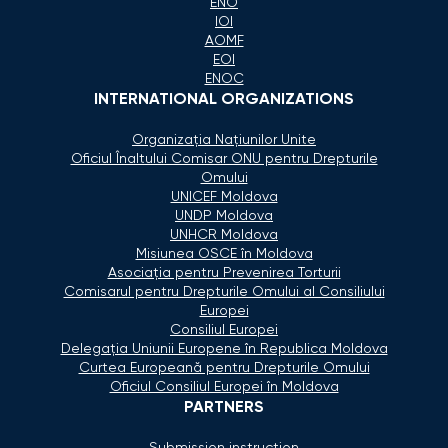
ENO
IOI
AOMF
EOI
ENOC
INTERNATIONAL ORGANIZATIONS
Organizaţia Naţiunilor Unite
Oficiul Înaltului Comisar ONU pentru Drepturile
Omului
UNICEF Moldova
UNDP Moldova
UNHCR Moldova
Misiunea OSCE în Moldova
Asociaţia pentru Prevenirea Torturii
Comisarul pentru Drepturile Omului al Consiliului
Europei
Consiliul Europei
Delegaţia Uniunii Europene în Republica Moldova
Curtea Europeană pentru Drepturile Omului
Oficiul Consiliul Europei în Moldova
PARTNERS
Submission instruction