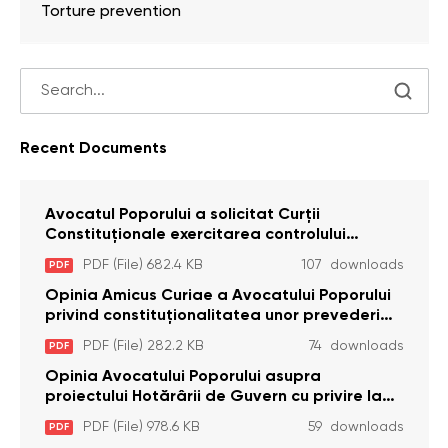
Torture prevention
Recent Documents
Avocatul Poporului a solicitat Curţii
Constituţionale exercitarea controlului
constituţionalităţii unor prevederi cu privire la
PDF (File) 682.4 KB
107 downloads
PDF
plata alocației sociale de stat persoanelor
cu dizabilitați care sunt private de liberate
Opinia Amicus Curiae a Avocatului Poporului
privind constituționalitatea unor prevederi
care interzic angajarea în organizațiile de
PDF (File) 282.2 KB
74 downloads
PDF
pază particulară a persoanelor condamnate
pentru comiterea cu intenție a unor infracțiuni
Opinia Avocatului Poporului asupra
a fost luată în considerare de Curtea
proiectului Hotărârii de Guvern cu privire la
Constituțională
aprobarea proiectului de lege privind
PDF (File) 978.6 KB
59 downloads
PDF
activitatea sanitară veterinarăa