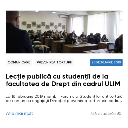
COMUNICARE
PREVENIREA TORTURII
20 FEBRUARIE 2019
Lecție publică cu studenții de la
facultatea de Drept din cadrul ULIM
La 18 februarie 2019 membrii Forumului Studenților antitortură
de comun cu angajații Direcției prevenirea torturii din cadrul
Oficiului Avocatului Poporului au defășurat o lecție publică la
Universitatea Liberă Internațională din Moldova la tema:
Află mai mult
„Prevenirea torturii: provocări și perspective”. Decanul
736 vizualizări
Facultății de Drept a ULIM, Lilia Mărgineanu, a salutat
inițiativa membrilor Forumului Studenților Antitortură și OAP,…