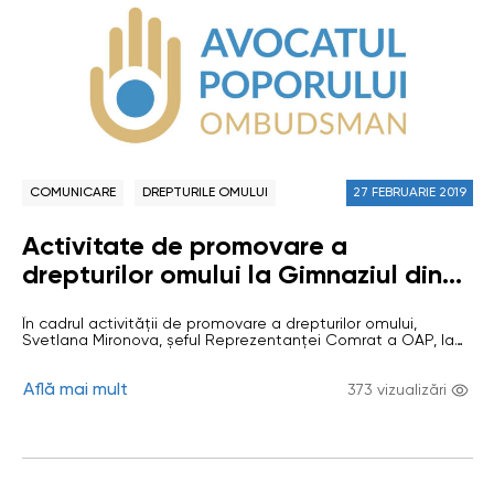
COMUNICARE
DREPTURILE OMULUI
27 FEBRUARIE 2019
Activitate de promovare a
drepturilor omului la Gimnaziul din
satul Gaidar
În cadrul activității de promovare a drepturilor omului,
Svetlana Mironova, șeful Reprezentanței Comrat a OAP, la
22 februarie a organizat o activitate de informare pentru
cadrele didactice din gimnaziul din satul Gaidar, raionul
Află mai mult
Ceadîr-Lunga. Participanții la reuniune au fost 20 de
373 vizualizări
pedagogi din gimnaziu. În prezentarea sa, Svetlana
Mironova a povestit despre misiunea și atribuțiile…