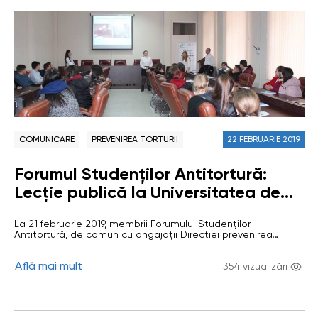
COMUNICARE
PREVENIREA TORTURII
22 FEBRUARIE 2019
Forumul Studenților Antitortură:
Lecție publică la Universitatea de
Stat din Moldova
La 21 februarie 2019, membrii Forumului Studenților
Antitortură, de comun cu angajații Direcției prevenirea
torturii din cadrul Oficiului Avocatului Poporului, au desfășurat
o lecție publică la Universitatea de Stat din Moldova cu
Află mai mult
tema: „Prevenirea torturii: provocări și perspective”. Membrii
354 vizualizări
Forumului Studenților antitortură, Diana Mazniuc (USM),
Daniela Balmuș (USM) și Ecaterina Jaruc (ULIM) au prezentat
detailat…