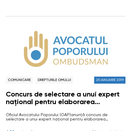
Studenților anti-tortură cu specificul activității instituției
penitenciare vizate, discuții cu administrația P2, inițiere
privind…
COMUNICARE
DREPTURILE OMULUI
25 IANUARIE 2019
Concurs de selectare a unui expert
național pentru elaborarea
metodologiei de evaluare a
Oficiul Avocatului Poporului (OAP)anunță concurs de
progresului înregistrat de RM în
selectare a unui expert național pentru elaborarea
conformitate cu Rezoluția Adunării
metodologiei/instrumentelor de monitorizare și acordarea
asistenței la realizarea evaluării progresului înregistrat de RM