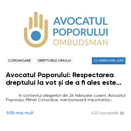
COMUNICARE
DREPTURILE OMULUI
22 FEBRUARIE 2019
Avocatul Poporului: Respectarea
dreptului la vot și de a fi ales este
crucială pentru instaurarea şi
În contextul alegerilor din 24 februarie curent, Avocatul
menţinerea unei democraţii
Poporului, Mihail Cotorobai, menționează importanța
veritabile, guvernată de statul de
desfășurării unui scrutin parlamentar corect și transparent,
prin asigurarea dreptului de vot universal, egal, direct, secret
drept.
Află mai mult
şi liber exprimat. Respectarea acestor cinci principii ale
420 vizualizări
patrimoniului electoral european este esenţială
democraţiei, susține Ombudsmanul. …