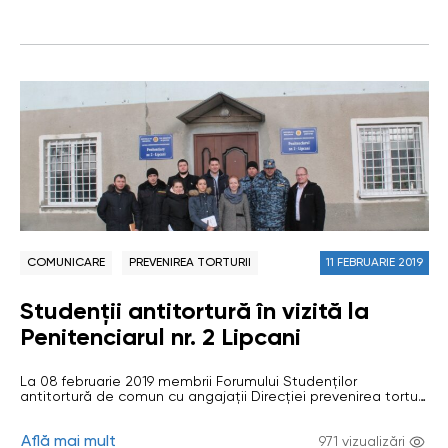
în locurile privative de libertate. Studenții…
COMUNICARE
PREVENIREA TORTURII
11 FEBRUARIE 2019
Studenții antitortură în vizită la
Penitenciarul nr. 2 Lipcani
La 08 februarie 2019 membrii Forumului Studenților
antitortură de comun cu angajații Direcției prevenirea torturii
din cadrul Oficiului Avocatului Poporului au efectuată o vizită
de studiu la Penitenciarul nr.2 Lipcani. Vizita de studiu a avut
Află mai mult
drept scop aprofundarea cunoștințelor membrilor Forumului
971 vizualizări