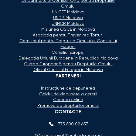
Oficiul Înaltului Comisar ONU pentru Drepturile
Omului
UNICEF Moldova
UNDP Moldova
UNHCR Moldova
Misiunea OSCE în Moldova
Asociaţia pentru Prevenirea Torturii
Comisarul pentru Drepturile Omului al Consiliului
Europei
Consiliul Europei
Delegaţia Uniunii Europene în Republica Moldova
Curtea Europeană pentru Drepturile Omului
Oficiul Consiliul Europei în Moldova
PARTENERI
Instrucțiune de depunerea
Ghidul de depunere a cererii
Cererea online
Promovarea drepturilor omului
CONTACTE
+373 600 02 657
secretariat@ombudsman.md