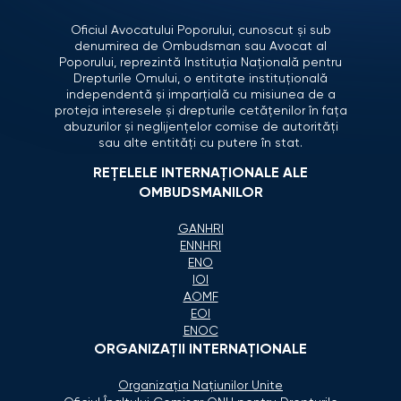
Oficiul Avocatului Poporului, cunoscut și sub
denumirea de Ombudsman sau Avocat al
Poporului, reprezintă Instituția Națională pentru
Drepturile Omului, o entitate instituțională
independentă și imparțială cu misiunea de a
proteja interesele și drepturile cetățenilor în fața
abuzurilor și neglijențelor comise de autorități
sau alte entități cu putere în stat.
REȚELELE INTERNAȚIONALE ALE
OMBUDSMANILOR
GANHRI
ENNHRI
ENO
IOI
AOMF
EOI
ENOC
ORGANIZAŢII INTERNAŢIONALE
Organizaţia Naţiunilor Unite