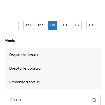
site-ului. Structura nouă deschide site-ul de pe pagina
principală cu rubrici…
1
…
128
129
130
131
132
…
134
Meniu
Drepturile omului
Drepturile copilului
Prevenirea torturii