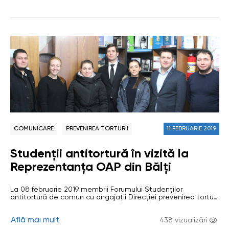
vizate, discuții cu administrația P7, inițiere privind…
COMUNICARE
PREVENIREA TORTURII
11 FEBRUARIE 2019
Studenții antitortură în vizită la
Reprezentanța OAP din Bălți
La 08 februarie 2019 membrii Forumului Studenților
antitortură de comun cu angajații Direcției prevenirea torturii
din cadrul Oficiului Avocatului Poporului au efectuată o vizită
de studiu la Reprezentanța OAP din Bălți. Vizita a avut drept
Află mai mult
scop informarea studenților despre specificul activității
438 vizualizări
Reprezentanței OAP din Bălți pe domeniul prevenirii torturii