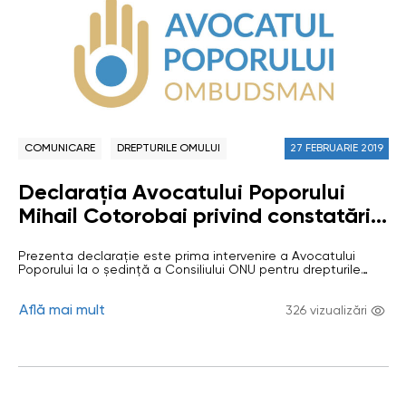
COMUNICARE
DREPTURILE OMULUI
27 FEBRUARIE 2019
Declarația Avocatului Poporului
Mihail Cotorobai privind constatările
Raportorului special ONU cu privire
Prezenta declarație este prima intervenire a Avocatului
la situația apărătorilor drepturilor
Poporului la o ședință a Consiliului ONU pentru drepturile
omului pe marginea vizitei efectuate
omului, ceea ce a devenit posibil după reacreditarea din
anul trecut a Instituției Naționale pentru Protecția Drepturilor
în Republica Moldova pe 25-29 iunie
Află mai mult
Omului cu statutul A. Conștientizând importanța prezentării
326 vizualizări
opiniei Ombudsmanului privitor la evoluțiile din domeniul
2018
drepturilor omului de la tribuna ONU, nu am…