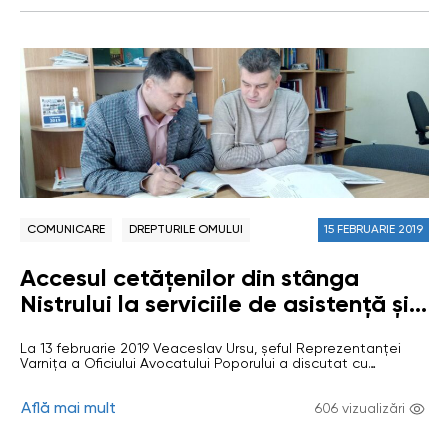
COMUNICARE
DREPTURILE OMULUI
15 FEBRUARIE 2019
Accesul cetățenilor din stânga
Nistrului la serviciile de asistență și
protecție socială discutat la
La 13 februarie 2019 Veaceslav Ursu, șeful Reprezentanței
Reprezentanța Varnița a OAP
Varnița a Oficiului Avocatului Poporului a discutat cu
reprezentatul Direcției Asistență Socială și Protecția Familiei
Anenii-Noi despre posibilitatea participării direcției ca
Află mai mult
autoritate tutelară teritorială în examinarea cauzelor civile,
606 vizualizări
când părțile participante la dosar sunt domiciliate în
localitățile administrativ-teritoriale din stânga Nistrului