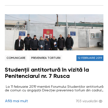
(Transnistria) și municipiul Bender. Subiectul dat…
COMUNICARE
PREVENIREA TORTURII
12 FEBRUARIE 2019
Studenții antitortură în vizită la
Penitenciarul nr. 7 Rusca
La 11 februarie 2019 membrii Forumului Studenților antitortură
de comun cu angajații Direcției prevenirea torturii din cadrul
Oficiului Avocatului Poporului au efectuată o vizită de studiu
la Penitenciarul nr.7 Rusca. Vizita de studiu a avut drept scop
Află mai mult
aprofundarea cunoștințelor membrilor Forumului Studenților
703 vizualizări
anti-tortură cu specificul activității instituției penitenciare