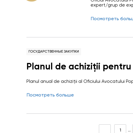
Oficiul Avocatului 
evaluarea respectării drepturil
expert/grup de exp
respectării drepturi
copiilor af
urmărirea penală s
Посмотреть боль
efectuată prin prism
legătură 
cu atenție sporită
executare
ГОСУДАРСТВЕННЫЕ ЗАКУПКИ
Planul de achiziții pentru
Planul anual de achiziții al Oficiului Avocatului P
Посмотреть больше
1
…