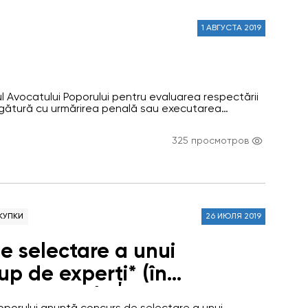
1 АВГУСТА 2019
iul Avocatului Poporului pentru evaluarea respectării
n legătură cu urmărirea penală sau executarea
e din cadrul Oficiului Avocatului Poporului a
tul Anatolie Munteanu.
325 просмотров
КУПКИ
26 ИЮЛЯ 2019
e selectare a unui
p de experți* (în
e ”expert”) pentru