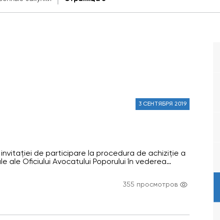
3 СЕНТЯБРЯ 2019
invitației de participare la procedura de achiziție a
ale ale Oficiului Avocatului Poporului în vederea
rilor omului în regiunea transnistreană a Republicii
a depusă de expertul internațional Pavel Chacuk.
355 просмотров