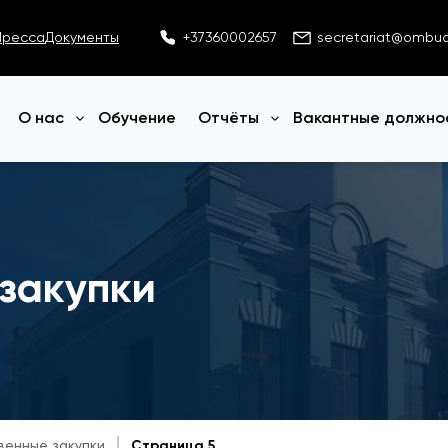
Пресса
Документы
+37360002657
secretariat@ombu
О нас
Обучение
Отчёты
Вакантные должно
Открыть меню
Открыть меню
закупки
венные закупки
Страница 5