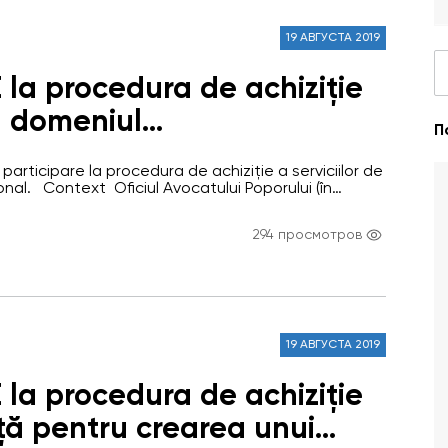
19 АВГУСТА 2019
ie
în domeniul
П
ațional
 participare la procedura de achiziție a serviciilor de
nal. Context Oficiul Avocatului Poporului (în
autonomă şi independentă organizaţional, funcţional,
publică, persoană juridică, indiferent de tipul de
294 просмотров
19 АВГУСТА 2019
ie
 pentru crearea unui