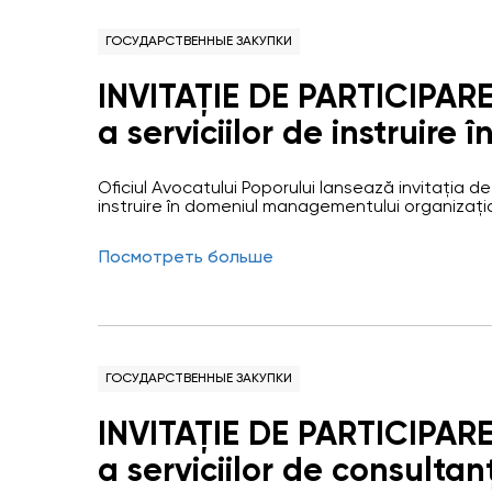
ГОСУДАРСТВЕННЫЕ ЗАКУПКИ
INVITAȚIE DE PARTICIPARE la procedura de achiziț
a serviciilor de instruire 
managementului organiz
Oficiul Avocatului Poporului lansează invitația de
instruire în domeniul managementului organizațio
continuare – Oficiu) este o autoritate publică 
operaţional şi financiar faţă de orice autoritate 
Посмотреть больше
proprietate şi forma juridică…
ГОСУДАРСТВЕННЫЕ ЗАКУПКИ
INVITAȚIE DE PARTICIPARE la procedura de achiziț
a serviciilor de consultanță