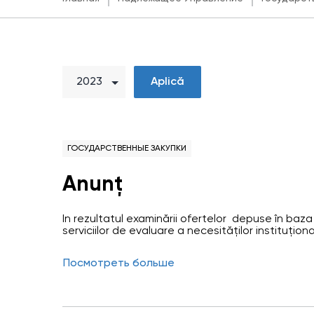
Aplică
ГОСУДАРСТВЕННЫЕ ЗАКУПКИ
Anunț
În rezultatul examinării ofertelor depuse în baza 
serviciilor de evaluare a necesităților instituțion
eficientizării activității de monitorizare a dreptu
Moldova, a fost desemnată câștigătoare ofert
Посмотреть больше