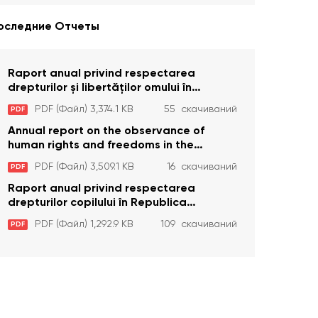
оследние Отчеты
Raport anual privind respectarea
drepturilor și libertăților omului în
Republica Moldova în anul 2023
PDF (Файл) 3,374.1 KB
55 скачиваний
PDF
Annual report on the observance of
human rights and freedoms in the
Republic of Moldova in 2023
PDF (Файл) 3,509.1 KB
16 скачиваний
PDF
Raport anual privind respectarea
drepturilor copilului în Republica
Moldova în anul 2023
PDF (Файл) 1,292.9 KB
109 скачиваний
PDF