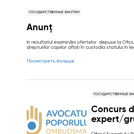
ГОСУДАРСТВЕННЫЕ ЗАКУПКИ
Anunț
În rezultatul examinării ofertelor depuse la Ofic
drepturilor copiilor aflați în custodia statului î
pedepsei, grupul de lucru pentri achizițiile public
desemnat oferta cîștigătoare depusă de exper
Посмотреть больше
ГОСУДАРСТВЕННЫЕ ЗА
Concurs d
expert/gru
continuar