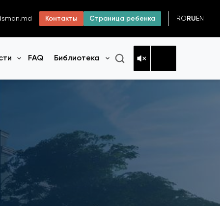
RO
RU
EN
dsman.md
Контакты
Страница ребенка
сти
FAQ
Библиотека
Открыть меню
Открыть меню