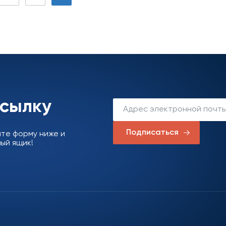
ссылку
Подписаться
ите форму ниже и
ый ящик!