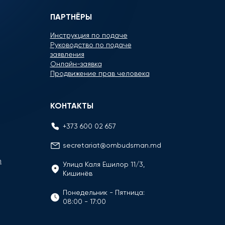
ПАРТНЁРЫ
Инструкция по подаче
Руководство по подаче
заявления
Онлайн-заявка
Продвижение прав человека
КОНТАКТЫ
+373 600 02 657
secretariat@ombudsman.md
n
Улица Каля Ешилор 11/3,
Кишинёв
Понедельник - Пятница:
08:00 - 17:00