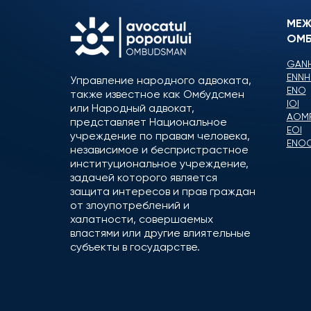
МЕЖ
ОМБ
GANH
ENNH
Управление народного адвоката,
ENO
также известное как Омбудсмен
IOI
или Народный адвокат,
AOM
представляет Национальное
EOI
учреждение по правам человека,
ENO
независимое и беспристрастное
институциональное учреждение,
задачей которого является
защита интересов и прав граждан
от злоупотреблений и
халатности, совершаемых
властями или другие влиятельные
субъекты в государстве.