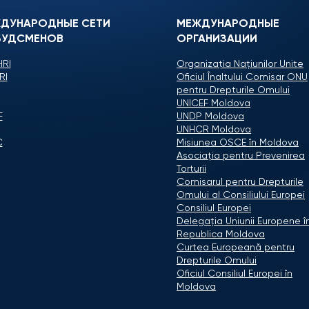
ДУНАРОДНЫЕ СЕТИ
МЕЖДУНАРОДНЫЕ
УДСМЕНОВ
ОРГАНИЗАЦИИ
RI
Organizaţia Naţiunilor Unite
RI
Oficiul Înaltului Comisar ONU
pentru Drepturile Omului
UNICEF Moldova
F
UNDP Moldova
UNHCR Moldova
C
Misiunea OSCE în Moldova
Asociaţia pentru Prevenirea
Torturii
Comisarul pentru Drepturile
Omului al Consiliului Europei
Consiliul Europei
Delegaţia Uniunii Europene î
Republica Moldova
Curtea Europeană pentru
Drepturile Omului
Oficiul Consiliul Europei în
Moldova