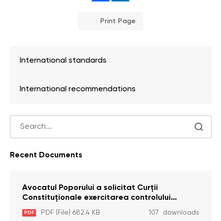
Print Page
International standards
International recommendations
Recent Documents
Avocatul Poporului a solicitat Curţii
Constituţionale exercitarea controlului
constituţionalităţii unor prevederi cu privire la
PDF (File) 682.4 KB
107 downloads
PDF
plata alocației sociale de stat persoanelor