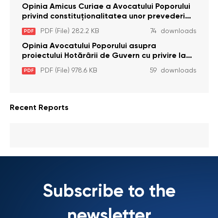
cu dizabilitați care sunt private de liberate
Opinia Amicus Curiae a Avocatului Poporului
privind constituționalitatea unor prevederi
care interzic angajarea în organizațiile de
PDF (File) 282.2 KB
74 downloads
PDF
pază particulară a persoanelor condamnate
pentru comiterea cu intenție a unor infracțiuni
Opinia Avocatului Poporului asupra
a fost luată în considerare de Curtea
proiectului Hotărârii de Guvern cu privire la
Constituțională
aprobarea proiectului de lege privind
PDF (File) 978.6 KB
59 downloads
PDF
activitatea sanitară veterinarăa
Recent Reports
Subscribe to the
newsletter