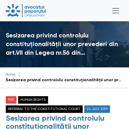
Sesizarea privind controlulu
constituționalității unor prevederi din
art.VII din Legea nr.56 din…
Home
Sesizarea privind controlulu constituționalității unor prevederi din art.VII din Legea nr.56 din 09.06. 2011 pentru modificare și completarea unor acte legislative
PDF
HUMAN RIGHTS
REFERRAL TO THE CONSTITUTIONAL COURT
24 JULY 2019
Sesizarea privind controlulu
constituționalității unor