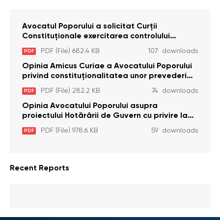
Avocatul Poporului a solicitat Curţii
Constituţionale exercitarea controlului
constituţionalităţii unor prevederi cu privire la
PDF (File) 682.4 KB
107 downloads
PDF
plata alocației sociale de stat persoanelor
cu dizabilitați care sunt private de liberate
Opinia Amicus Curiae a Avocatului Poporului
privind constituționalitatea unor prevederi
care interzic angajarea în organizațiile de
PDF (File) 282.2 KB
74 downloads
PDF
pază particulară a persoanelor condamnate
pentru comiterea cu intenție a unor infracțiuni
Opinia Avocatului Poporului asupra
a fost luată în considerare de Curtea
proiectului Hotărârii de Guvern cu privire la
Constituțională
aprobarea proiectului de lege privind
PDF (File) 978.6 KB
59 downloads
PDF
activitatea sanitară veterinarăa
Recent Reports