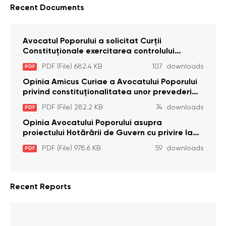
Recent Documents
Avocatul Poporului a solicitat Curţii
Constituţionale exercitarea controlului
constituţionalităţii unor prevederi cu privire la
PDF (File) 682.4 KB
107 downloads
PDF
plata alocației sociale de stat persoanelor
cu dizabilitați care sunt private de liberate
Opinia Amicus Curiae a Avocatului Poporului
privind constituționalitatea unor prevederi
care interzic angajarea în organizațiile de
PDF (File) 282.2 KB
74 downloads
PDF
pază particulară a persoanelor condamnate
pentru comiterea cu intenție a unor infracțiuni
Opinia Avocatului Poporului asupra
a fost luată în considerare de Curtea
proiectului Hotărârii de Guvern cu privire la
Constituțională
aprobarea proiectului de lege privind
PDF (File) 978.6 KB
59 downloads
PDF
activitatea sanitară veterinarăa
Recent Reports