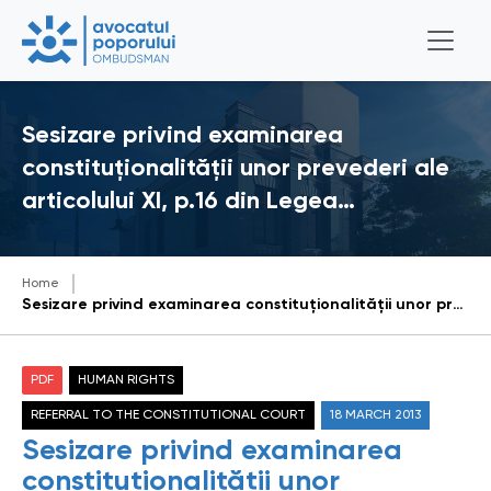
Sesizare privind examinarea
constituţionalităţii unor prevederi ale
articolului XI, p.16 din Legea…
Home
Sesizare privind examinarea constituţionalităţii unor prevederi ale articolului XI, p.16 din Legea nr.29 din 06.03.2012 pentru modificarea şi completarea unor acte legislative
PDF
HUMAN RIGHTS
REFERRAL TO THE CONSTITUTIONAL COURT
18 MARCH 2013
Sesizare privind examinarea
constituţionalităţii unor