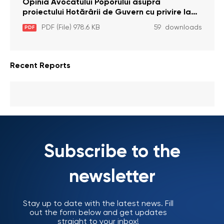
pentru comiterea cu intenție a unor infracțiuni
Opinia Avocatului Poporului asupra
a fost luată în considerare de Curtea
proiectului Hotărârii de Guvern cu privire la
Constituțională
aprobarea proiectului de lege privind
PDF (File) 978.6 KB
59 downloads
PDF
activitatea sanitară veterinarăa
Recent Reports
Subscribe to the
newsletter
Stay up to date with the latest news. Fill
out the form below and get updates
straight to your inbox!