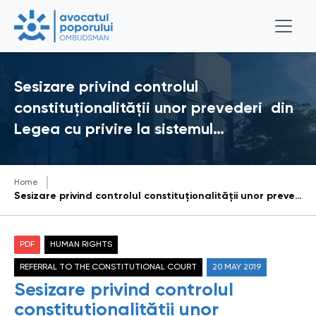
Sesizare privind controlul
constituționalității unor prevederi din
Legea cu privire la sistemul…
Home
Sesizare privind controlul constituționalității unor prevederi din Legea cu privire la sistemul public de pensii referitoare la asimilarea stagiului de cotizare pentru persoanele care au îngrijit de persoane cu grad sever de invaliditate
PDF
HUMAN RIGHTS
REFERRAL TO THE CONSTITUTIONAL COURT
20 MAY 2019
Sesizare privind controlul
constituționalității unor