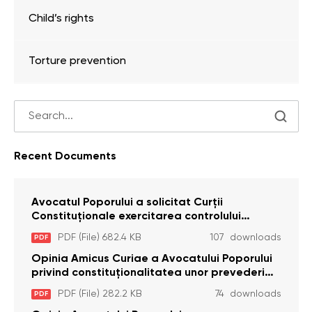
Child’s rights
Torture prevention
Recent Documents
Avocatul Poporului a solicitat Curţii
Constituţionale exercitarea controlului
constituţionalităţii unor prevederi cu privire la
PDF (File) 682.4 KB
107 downloads
PDF
plata alocației sociale de stat persoanelor
cu dizabilitați care sunt private de liberate
Opinia Amicus Curiae a Avocatului Poporului
privind constituționalitatea unor prevederi
care interzic angajarea în organizațiile de
PDF (File) 282.2 KB
74 downloads
PDF
pază particulară a persoanelor condamnate