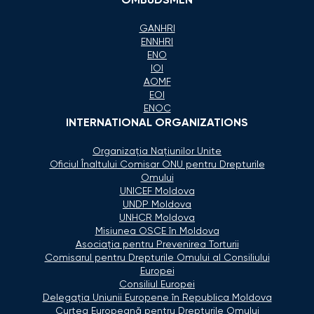
OMBUDSMEN
GANHRI
ENNHRI
ENO
IOI
AOMF
EOI
ENOC
INTERNATIONAL ORGANIZATIONS
Organizaţia Naţiunilor Unite
Oficiul Înaltului Comisar ONU pentru Drepturile
Omului
UNICEF Moldova
UNDP Moldova
UNHCR Moldova
Misiunea OSCE în Moldova
Asociaţia pentru Prevenirea Torturii
Comisarul pentru Drepturile Omului al Consiliului
Europei
Consiliul Europei
Delegaţia Uniunii Europene în Republica Moldova
Curtea Europeană pentru Drepturile Omului