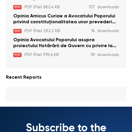
constituţionalităţii unor prevederi cu privire la
PDF (File) 682.4 KB
107 downloads
PDF
plata alocației sociale de stat persoanelor
cu dizabilitați care sunt private de liberate
Opinia Amicus Curiae a Avocatului Poporului
privind constituționalitatea unor prevederi
care interzic angajarea în organizațiile de
PDF (File) 282.2 KB
74 downloads
PDF
pază particulară a persoanelor condamnate
pentru comiterea cu intenție a unor infracțiuni
Opinia Avocatului Poporului asupra
a fost luată în considerare de Curtea
proiectului Hotărârii de Guvern cu privire la
Constituțională
aprobarea proiectului de lege privind
PDF (File) 978.6 KB
59 downloads
PDF
activitatea sanitară veterinarăa
Recent Reports
Subscribe to the