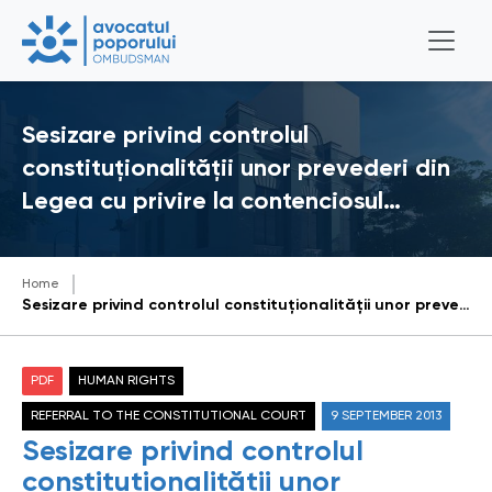
Sesizare privind controlul
constituţionalităţii unor prevederi din
Legea cu privire la contenciosul…
Home
Sesizare privind controlul constituţionalităţii unor prevederi din Legea cu privire la contenciosul administrativ
PDF
HUMAN RIGHTS
REFERRAL TO THE CONSTITUTIONAL COURT
9 SEPTEMBER 2013
Sesizare privind controlul
constituţionalităţii unor