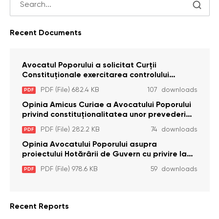
Recent Documents
Avocatul Poporului a solicitat Curţii
Constituţionale exercitarea controlului
constituţionalităţii unor prevederi cu privire la
PDF (File) 682.4 KB
107 downloads
PDF
plata alocației sociale de stat persoanelor
cu dizabilitați care sunt private de liberate
Opinia Amicus Curiae a Avocatului Poporului
privind constituționalitatea unor prevederi
care interzic angajarea în organizațiile de
PDF (File) 282.2 KB
74 downloads
PDF
pază particulară a persoanelor condamnate
pentru comiterea cu intenție a unor infracțiuni
Opinia Avocatului Poporului asupra
a fost luată în considerare de Curtea
proiectului Hotărârii de Guvern cu privire la
Constituțională
aprobarea proiectului de lege privind
PDF (File) 978.6 KB
59 downloads
PDF
activitatea sanitară veterinarăa
Recent Reports