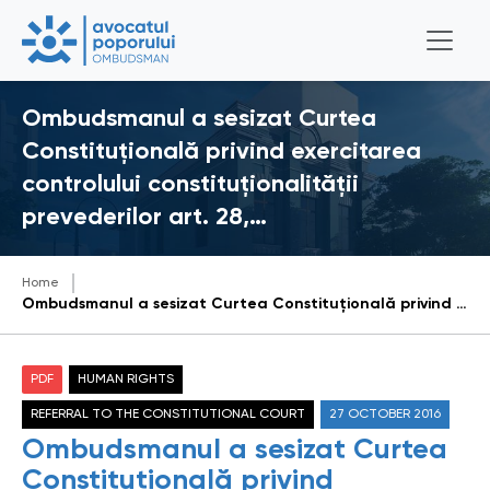
Ombudsmanul a sesizat Curtea
Constituţională privind exercitarea
controlului constituţionalităţii
prevederilor art. 28,…
Home
Ombudsmanul a sesizat Curtea Constituţională privind exercitarea controlului constituţionalităţii prevederilor art. 28, alin.(6) lit.e) şi art. 35, alin.(3) lit. g) din Legea cu privire la statutul militarilor nr. 162-XVI din 22.07.2005.
PDF
HUMAN RIGHTS
REFERRAL TO THE CONSTITUTIONAL COURT
27 OCTOBER 2016
Ombudsmanul a sesizat Curtea
Constituţională privind