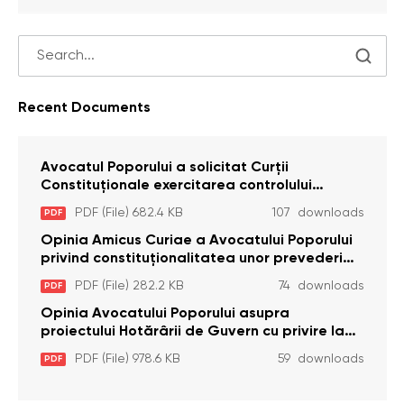
Recent Documents
Avocatul Poporului a solicitat Curţii
Constituţionale exercitarea controlului
constituţionalităţii unor prevederi cu privire la
PDF (File) 682.4 KB
107 downloads
PDF
plata alocației sociale de stat persoanelor
cu dizabilitați care sunt private de liberate
Opinia Amicus Curiae a Avocatului Poporului
privind constituționalitatea unor prevederi
care interzic angajarea în organizațiile de
PDF (File) 282.2 KB
74 downloads
PDF
pază particulară a persoanelor condamnate
pentru comiterea cu intenție a unor infracțiuni
Opinia Avocatului Poporului asupra
a fost luată în considerare de Curtea
proiectului Hotărârii de Guvern cu privire la
Constituțională
aprobarea proiectului de lege privind
PDF (File) 978.6 KB
59 downloads
PDF
activitatea sanitară veterinarăa