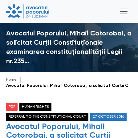
Avocatul Poporului, Mihail Cotorobai, a
solicitat Curţii Constituţionale
examinarea constituţionalităţii Legii
nr.235…
Home
Avocatul Poporului, Mihail Cotorobai, a solicitat Curţii Constituţionale examinarea constituţionalităţii Legii nr.235 din 3 octombrie 2016 privind emisiunea obligaţiilor de stat în vederea executării de către Ministerul Finanţelor a obligaţiilor de plată
PDF
HUMAN RIGHTS
REFERRAL TO THE CONSTITUTIONAL COURT
27 OCTOBER 2016
Avocatul Poporului, Mihail
Cotorobai, a solicitat Curţii