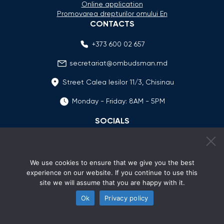
Online application
Promovarea drepturilor omului En
CONTACTS
+373 600 02 657
secretariat@ombudsman.md
Street Calea Iesilor 11/3, Chisinau
Monday - Friday: 8AM - 5PM
SOCIALS
We use cookies to ensure that we give you the best
experience on our website. If you continue to use this
site we will assume that you are happy with it.
Ok
Privacy policy
© 2026 Avocatul Poporului Ombudsman. All rights
reserved.