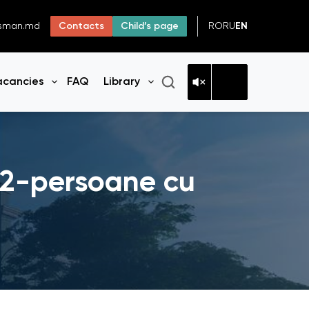
RO
RU
EN
dsman.md
Contacts
Child’s page
acancies
FAQ
Library
n menu
Open menu
Open menu
022-persoane cu