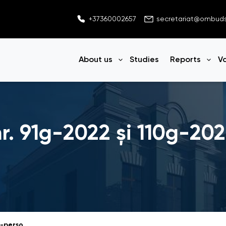
+37360002657
secretariat@ombu
About us
Studies
Reports
V
Open menu
Ope
nr. 91g-2022 și 110g-2
Amicus Curiae la nr. 91g-2022 și 110g-2022-persoane cu dizabilități-CC