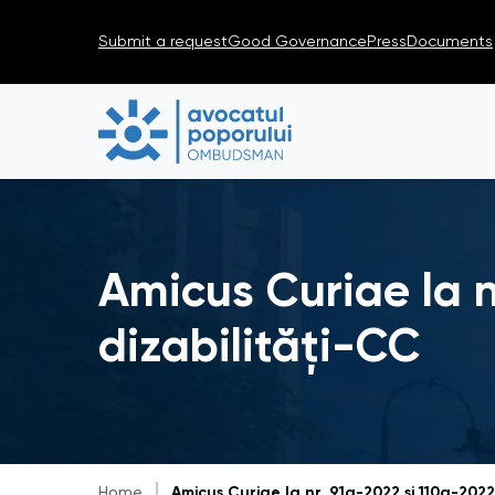
Submit a request
Good Governance
Press
Documents
Amicus Curiae la 
dizabilități-CC
Home