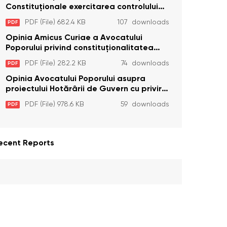
Constituţionale exercitarea controlului
constituţionalităţii unor prevederi cu
PDF (File) 682.4 KB
107 downloads
PDF
privire la plata alocației sociale de stat
persoanelor cu dizabilitați care sunt
Opinia Amicus Curiae a Avocatului
private de liberate
Poporului privind constituționalitatea
unor prevederi care interzic angajarea în
PDF (File) 282.2 KB
74 downloads
PDF
organizațiile de pază particulară a
persoanelor condamnate pentru
Opinia Avocatului Poporului asupra
comiterea cu intenție a unor infracțiuni a
proiectului Hotărârii de Guvern cu privire
fost luată în considerare de Curtea
la aprobarea proiectului de lege privind
PDF (File) 978.6 KB
59 downloads
PDF
Constituțională
activitatea sanitară veterinarăa
ecent Reports