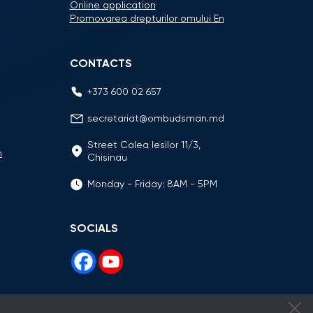
Online application
Promovarea drepturilor omului En
CONTACTS
+373 600 02 657
secretariat@ombudsman.md
Street Calea Iesilor 11/3,
n
Chisinau
Monday - Friday: 8AM - 5PM
SOCIALS