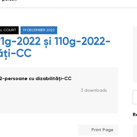
AL COURT
19 DECEMBER 2022
91g-2022 și 110g-2022-
tăți-CC
22-persoane cu dizabilități-CC
3 downloads
R
Print Page