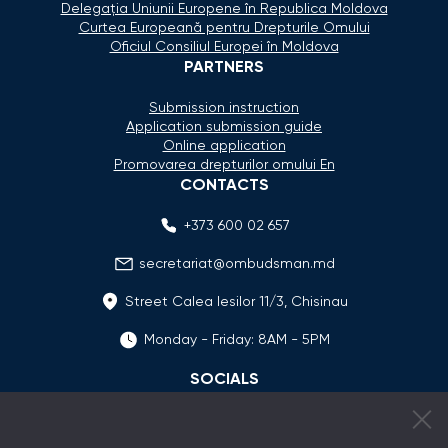
Delegaţia Uniunii Europene în Republica Moldova
Curtea Europeană pentru Drepturile Omului
Oficiul Consiliul Europei în Moldova
PARTNERS
Submission instruction
Application submission guide
Online application
Promovarea drepturilor omului En
CONTACTS
+373 600 02 657
secretariat@ombudsman.md
Street Calea Iesilor 11/3, Chisinau
Monday - Friday: 8AM - 5PM
SOCIALS