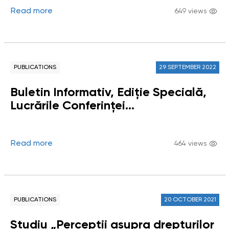
Read more
649 views
PUBLICATIONS
29 SEPTEMBER 2022
Buletin Informativ, Ediție Specială,
Lucrările Conferinței
Ombudsmanului: „Instituția
Carabinierilor între prezent și viitor”
Read more
464 views
PUBLICATIONS
20 OCTOBER 2021
Studiu „Percepții asupra drepturilor