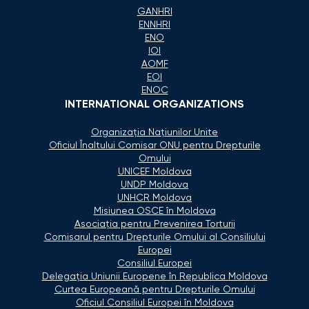
GANHRI
ENNHRI
ENO
IOI
AOMF
EOI
ENOC
INTERNATIONAL ORGANIZATIONS
Organizaţia Naţiunilor Unite
Oficiul Înaltului Comisar ONU pentru Drepturile
Omului
UNICEF Moldova
UNDP Moldova
UNHCR Moldova
Misiunea OSCE în Moldova
Asociaţia pentru Prevenirea Torturii
Comisarul pentru Drepturile Omului al Consiliului
Europei
Consiliul Europei
Delegaţia Uniunii Europene în Republica Moldova
Curtea Europeană pentru Drepturile Omului
Oficiul Consiliul Europei în Moldova