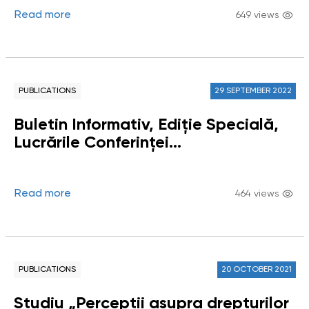
Read more
649 views
PUBLICATIONS
29 SEPTEMBER 2022
Buletin Informativ, Ediție Specială,
Lucrările Conferinței
Ombudsmanului: „Instituția
Carabinierilor între prezent și viitor”
Read more
464 views
PUBLICATIONS
20 OCTOBER 2021
Studiu „Percepții asupra drepturilor