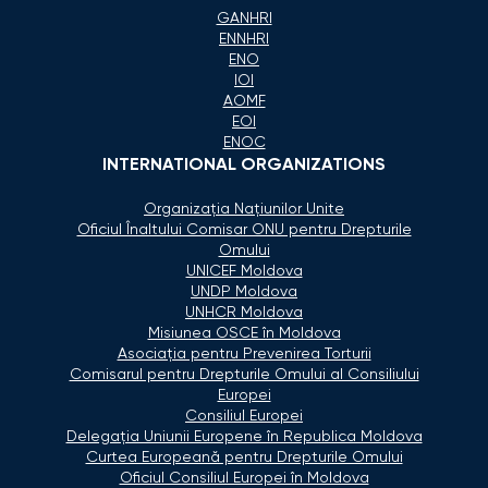
GANHRI
ENNHRI
ENO
IOI
AOMF
EOI
ENOC
INTERNATIONAL ORGANIZATIONS
Organizaţia Naţiunilor Unite
Oficiul Înaltului Comisar ONU pentru Drepturile
Omului
UNICEF Moldova
UNDP Moldova
UNHCR Moldova
Misiunea OSCE în Moldova
Asociaţia pentru Prevenirea Torturii
Comisarul pentru Drepturile Omului al Consiliului
Europei
Consiliul Europei
Delegaţia Uniunii Europene în Republica Moldova
Curtea Europeană pentru Drepturile Omului
Oficiul Consiliul Europei în Moldova