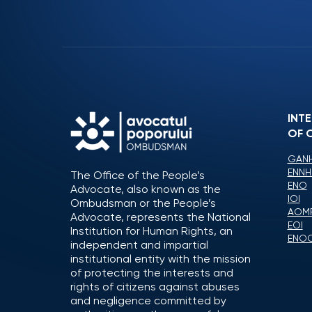
INT
OF 
GANH
ENNH
The Office of the People’s
ENO
Advocate, also known as the
IOI
Ombudsman or the People’s
AOM
Advocate, represents the National
EOI
Institution for Human Rights, an
ENO
independent and impartial
institutional entity with the mission
of protecting the interests and
rights of citizens against abuses
and negligence committed by