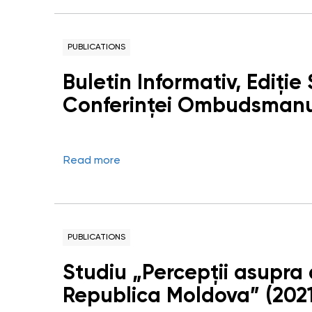
PUBLICATIONS
Buletin Informativ, Ediție
Conferinței Ombudsmanulu
Carabinierilor între prezen
Read more
PUBLICATIONS
Studiu „Percepții asupra 
Republica Moldova” (2021