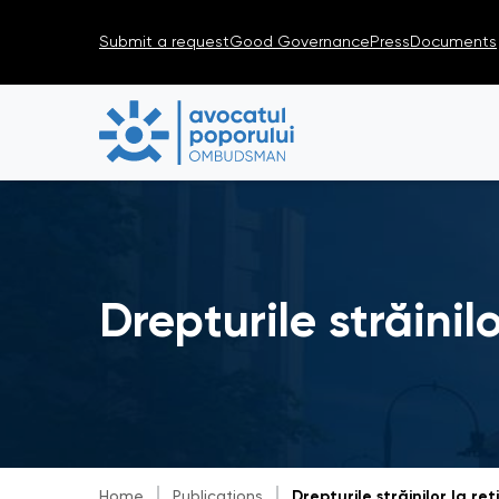
Submit a request
Good Governance
Press
Documents
Drepturile străinil
Home
Publications