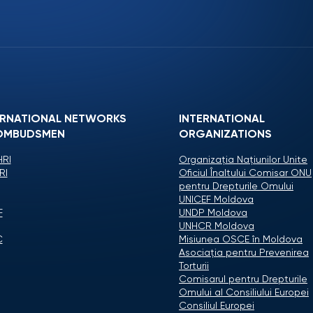
ERNATIONAL NETWORKS
INTERNATIONAL
OMBUDSMEN
ORGANIZATIONS
RI
Organizaţia Naţiunilor Unite
RI
Oficiul Înaltului Comisar ONU
pentru Drepturile Omului
UNICEF Moldova
F
UNDP Moldova
UNHCR Moldova
C
Misiunea OSCE în Moldova
Asociaţia pentru Prevenirea
Torturii
Comisarul pentru Drepturile
Omului al Consiliului Europei
Consiliul Europei