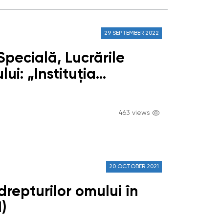
29 SEPTEMBER 2022
 Specială, Lucrările
i: „Instituția
t și viitor”
463 views
20 OCTOBER 2021
drepturilor omului în
)