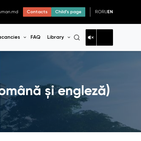
RO
RU
EN
dsman.md
Contacts
Child’s page
acancies
FAQ
Library
n menu
Open menu
Open menu
a română și engleză)