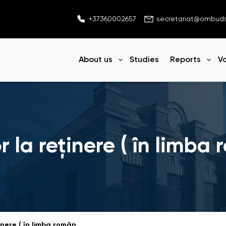
+37360002657
secretariat@ombu
About us
Studies
Reports
V
Open menu
Ope
or la reținere ( în limb
Drepturile străinilor la reținere ( în limba română și engleză)