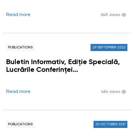
Read more
648 views
PUBLICATIONS
29 SEPTEMBER 2022
Buletin Informativ, Ediție Specială,
Lucrările Conferinței
Ombudsmanului: „Instituția
Carabinierilor între prezent și viitor”
Read more
464 views
PUBLICATIONS
20 OCTOBER 2021