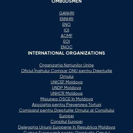
OMBUDSMEN
GANHRI
ENNHRI
ENO
IOI
AOMF
EOI
ENOC
INTERNATIONAL ORGANIZATIONS
Organizaţia Naţiunilor Unite
Oficiul Înaltului Comisar ONU pentru Drepturile
Omului
UNICEF Moldova
UNDP Moldova
UNHCR Moldova
Misiunea OSCE în Moldova
Asociaţia pentru Prevenirea Torturii
Comisarul pentru Drepturile Omului al Consiliului
Europei
Consiliul Europei
Delegaţia Uniunii Europene în Republica Moldova
Curtea Europeană pentru Drepturile Omului