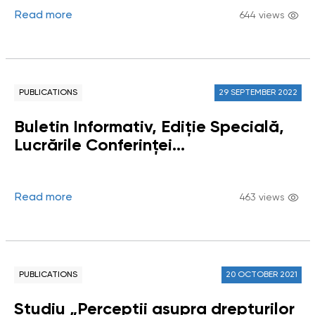
Read more
644 views
PUBLICATIONS
29 SEPTEMBER 2022
Buletin Informativ, Ediție Specială,
Lucrările Conferinței
Ombudsmanului: „Instituția
Carabinierilor între prezent și viitor”
Read more
463 views
PUBLICATIONS
20 OCTOBER 2021
Studiu „Percepții asupra drepturilor