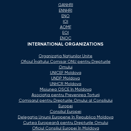
GANHRI
ENNHRI
ENO
IOI
AOMF
EOI
ENOC
INTERNATIONAL ORGANIZATIONS
Organizaţia Naţiunilor Unite
Oficiul Înaltului Comisar ONU pentru Drepturile
Omului
UNICEF Moldova
UNDP Moldova
UNHCR Moldova
Misiunea OSCE în Moldova
Asociaţia pentru Prevenirea Torturii
Comisarul pentru Drepturile Omului al Consiliului
Europei
Consiliul Europei
Delegaţia Uniunii Europene în Republica Moldova
Curtea Europeană pentru Drepturile Omului
Oficiul Consiliul Europei în Moldova