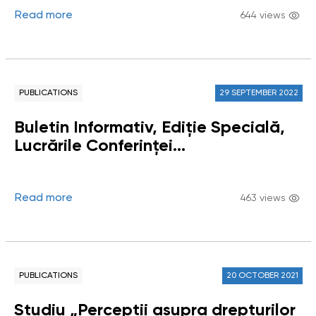
Read more
644 views
PUBLICATIONS
29 SEPTEMBER 2022
Buletin Informativ, Ediție Specială,
Lucrările Conferinței
Ombudsmanului: „Instituția
Carabinierilor între prezent și viitor”
Read more
463 views
PUBLICATIONS
20 OCTOBER 2021
Studiu „Percepții asupra drepturilor