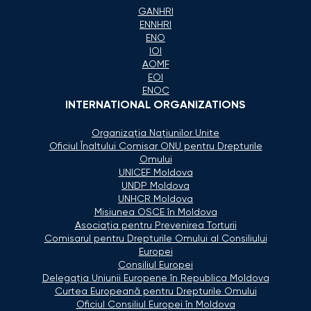
GANHRI
ENNHRI
ENO
IOI
AOMF
EOI
ENOC
INTERNATIONAL ORGANIZATIONS
Organizaţia Naţiunilor Unite
Oficiul Înaltului Comisar ONU pentru Drepturile
Omului
UNICEF Moldova
UNDP Moldova
UNHCR Moldova
Misiunea OSCE în Moldova
Asociaţia pentru Prevenirea Torturii
Comisarul pentru Drepturile Omului al Consiliului
Europei
Consiliul Europei
Delegaţia Uniunii Europene în Republica Moldova
Curtea Europeană pentru Drepturile Omului
Oficiul Consiliul Europei în Moldova