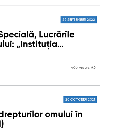
29 SEPTEMBER 2022
 Specială, Lucrările
i: „Instituția
t și viitor”
463 views
20 OCTOBER 2021
drepturilor omului în
)