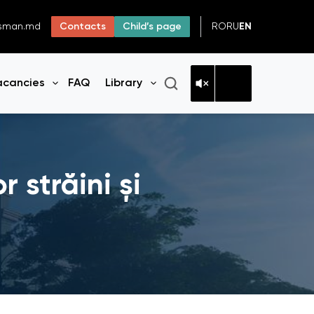
RO
RU
EN
dsman.md
Contacts
Child’s page
acancies
FAQ
Library
n menu
Open menu
Open menu
r străini și