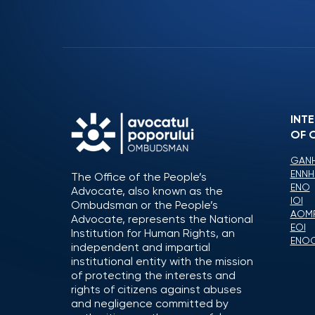
INT
OF 
GANH
ENNH
The Office of the People’s
ENO
Advocate, also known as the
IOI
Ombudsman or the People’s
AOM
Advocate, represents the National
EOI
Institution for Human Rights, an
ENO
independent and impartial
institutional entity with the mission
of protecting the interests and
rights of citizens against abuses
and negligence committed by