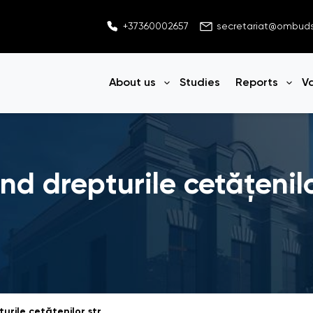
+37360002657
secretariat@ombu
About us
Studies
Reports
V
Open menu
Ope
ind drepturile cetățenilo
Cadrul juridic privind drepturile cetățenilor străini și apatrizilor