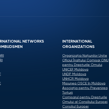
ERNATIONAL NETWORKS
INTERNATIONAL
OMBUDSMEN
ORGANIZATIONS
RI
Organizaţia Naţiunilor Unite
RI
Oficiul Înaltului Comisar ONU
pentru Drepturile Omului
UNICEF Moldova
F
UNDP Moldova
UNHCR Moldova
C
Misiunea OSCE în Moldova
Asociaţia pentru Prevenirea
Torturii
Comisarul pentru Drepturile
Omului al Consiliului Europei
Consiliul Europei