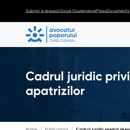
Submit a request
Good Governance
Press
Documents
Cadrul juridic priv
apatrizilor
Home
Publications